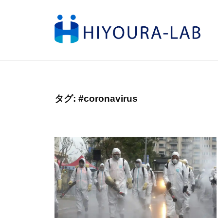
コ
I
ン
Y
テ
O
H
ン
日
U
ツ
本
I
R
へ
の
A
Y
-
未
ス
O
タグ:
#coronavirus
L
来
キ
U
A
を
ッ
R
B
切
プ
A
り
-
拓
L
く
A
B