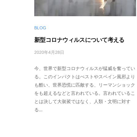
BLOG
新型コロナウィルスについて考える
2020年4月28日
b
y
今、世界で新型コロナウィルスが猛威を奮ってい
w
p
る。このインパクトはぺストやスペイン風邪より
m
も酷い、世界恐慌に匹敵する、リーマンショック
a
をも超えるなどと言われている。言われているこ
s
とは決して大袈裟ではなく、人類・文明に対す
t
る...
e
r