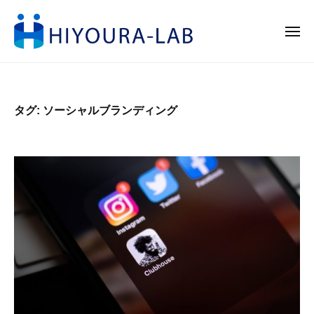
H
ー
コ
I
ン
Y
メ
ニ
テ
O
ュ
H
日
ー
ン
U
I
本
R
ツ
の
Y
A
へ
タグ:
ソーシャルブランディング
未
-
O
ス
来
L
U
キ
を
A
R
ッ
切
B
A
プ
り
-
拓
L
く
A
B